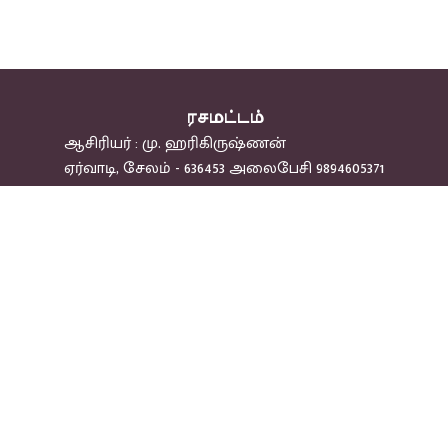
ரசமட்டம்
ஆசிரியர் : மு. ஹரிகிருஷ்ணன்
ஏர்வாடி, சேலம் - 636453 அலைபேசி 9894605371